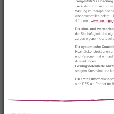
Tiergestütztes Coaching
Tiere als Türöffner zu Em
Wirkung im therapeutischen
wissenschaftlich belegt – 
4 Jahren ..
www.eselbegeg
Der
sinn- und werteorien
der Sinnhaftigkeit des ei
zu den eigenen Kraftquell
Der
systemische Coachi
Realitätskonstruktionen u
und Personen mit ein und r
Auswirkungen.
Lösungsorientierte Kurzz
steigern Kreativität und Kon
Ein erstes Informationsges
sich PES als Partner für I