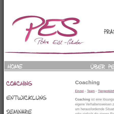
Coaching
Coaching
Einzel
–
Team
–
Tiergestützt
Coaching
ist eine lösungs
Entwicklung
eigene Verhaltensweisen z
um herausfordernde Situat
oder einfach die eigene Pe