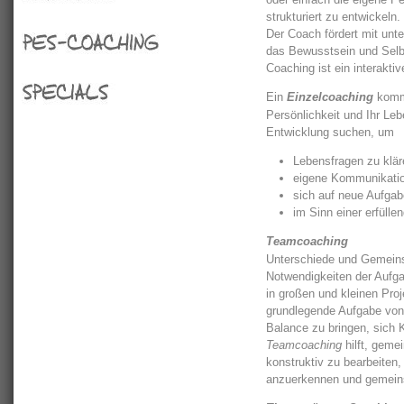
Seminare
strukturiert zu entwickeln.
Der Coach fördert mit unt
das Bewusstsein und Selb
PES-Coaching
Coaching ist ein interakti
Ein
Einzelcoaching
kommt
Specials
Persönlichkeit und Ihr Leb
Entwicklung suchen, um
Lebensfragen zu klär
eigene Kommunikation
sich auf neue Aufgab
im Sinn einer erfüll
Teamcoaching
Unterschiede und Gemeins
Notwendigkeiten der Aufga
in großen und kleinen Pro
grundlegende Aufgabe von 
Balance zu bringen, sich K
Teamcoaching
hilft, geme
konstruktiv zu bearbeiten,
anzuerkennen und gemeins